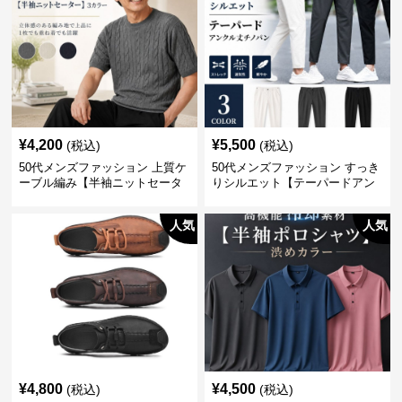
¥
4,200
¥
5,500
(税込)
(税込)
50代メンズファッション 上質ケ
50代メンズファッション すっき
ーブル編み【半袖ニットセータ
りシルエット【テーパードアン
ー】3カラー
クル丈チノパン】綿素材
人気
人気
¥
4,800
¥
4,500
(税込)
(税込)