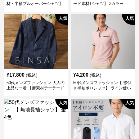
材・半袖プルオーバーシャツ】
ード素材Tシャツ】 3カラー
襟なし・襟ありの2タイプ
人気
人気
¥
17,800
¥
4,200
(税込)
(税込)
50代メンズファッション 大人の
50代メンズファッション【 襟付
上品な一着 【麻素材テーラード
き半袖ポロシャツ】 ライン使い
ジャケット】
がおしゃれな一枚
人気
人気