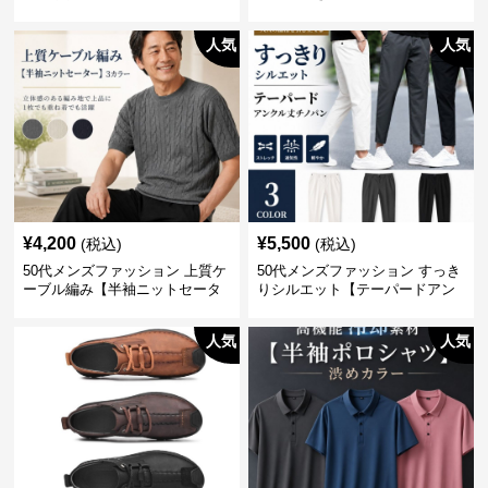
シャツ】 全3色
人気
人気
¥
4,200
¥
5,500
(税込)
(税込)
50代メンズファッション 上質ケ
50代メンズファッション すっき
ーブル編み【半袖ニットセータ
りシルエット【テーパードアン
ー】3カラー
クル丈チノパン】綿素材
人気
人気