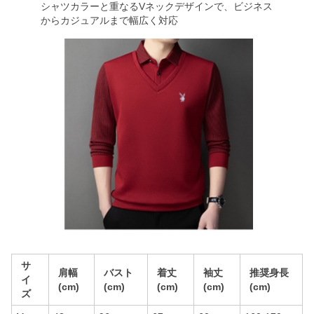
シャツカラーと重なるVネックデザインで、ビジネス
からカジュアルまで幅広く対応
サ
肩幅
バスト
着丈
袖丈
推奨身長
イ
(cm)
(cm)
(cm)
(cm)
(cm)
ズ