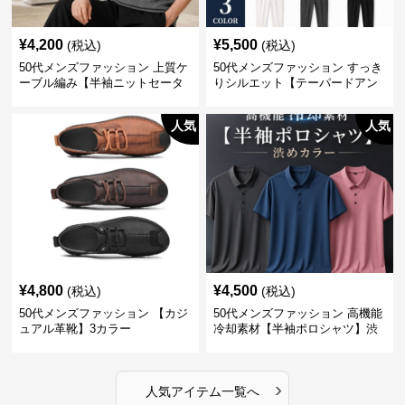
¥
4,200
¥
5,500
(税込)
(税込)
50代メンズファッション 上質ケ
50代メンズファッション すっき
ーブル編み【半袖ニットセータ
りシルエット【テーパードアン
ー】3カラー
クル丈チノパン】綿素材
人気
人気
¥
4,800
¥
4,500
(税込)
(税込)
50代メンズファッション 【カジ
50代メンズファッション 高機能
ュアル革靴】3カラー
冷却素材【半袖ポロシャツ】渋
めカラー
›
人気アイテム一覧へ