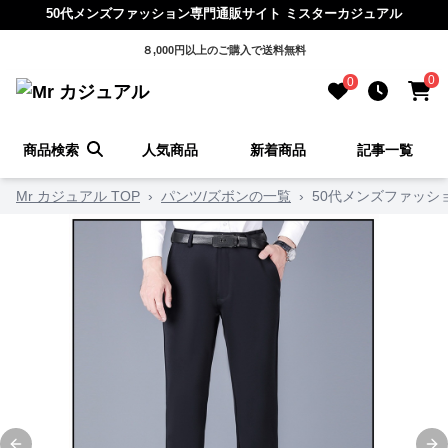
50代メンズファッション専門通販サイト ミスターカジュアル
８,000円以上のご購入で送料無料
0
0
商品検索
人気商品
新着商品
記事一覧
Mr カジュアル TOP
›
パンツ/ズボンの一覧
›
50代メンズファッシ