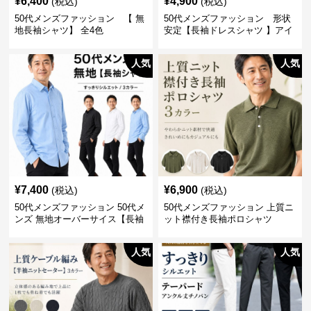
¥
6,400
¥
4,900
(税込)
(税込)
50代メンズファッション 【 無
50代メンズファッション 形状
地長袖シャツ】 全4色
安定【長袖ドレスシャツ 】アイ
ロン不要
人気
人気
¥
7,400
¥
6,900
(税込)
(税込)
50代メンズファッション 50代メ
50代メンズファッション 上質ニ
ンズ 無地オーバーサイス【長袖
ット襟付き長袖ポロシャツ
シャツ】 全3色
人気
人気