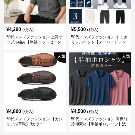
¥
4,200
¥
5,500
(税込)
(税込)
50代メンズファッション 上質ケ
50代メンズファッション すっき
ーブル編み【半袖ニットセータ
りシルエット【テーパードアン
ー】3カラー
クル丈チノパン】綿素材
人気
人気
¥
4,800
¥
4,500
(税込)
(税込)
50代メンズファッション 【カジ
50代メンズファッション 高機能
ュアル革靴】3カラー
冷却素材【半袖ポロシャツ】渋
めカラー