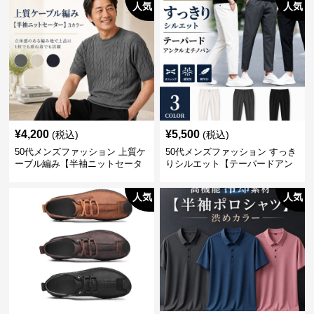
人気
人気
¥
4,200
¥
5,500
(税込)
(税込)
50代メンズファッション 上質ケ
50代メンズファッション すっき
ーブル編み【半袖ニットセータ
りシルエット【テーパードアン
ー】3カラー
クル丈チノパン】綿素材
人気
人気