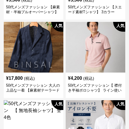
(税込)
(税込)
50代メンズファッション 【麻素
50代メンズファッション 【スエ
材・半袖プルオーバーシャツ】
ード素材Tシャツ】 3カラー
襟なし・襟ありの2タイプ
人気
人気
¥
17,800
¥
4,200
(税込)
(税込)
50代メンズファッション 大人の
50代メンズファッション【 襟付
上品な一着 【麻素材テーラード
き半袖ポロシャツ】 ライン使い
ジャケット】
がおしゃれな一枚
人気
人気