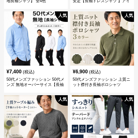
地長袖シャツ】 全4色
安定【長袖ドレスシャツ 】アイ
ロン不要
人気
人気
¥
7,400
¥
6,900
(税込)
(税込)
50代メンズファッション 50代メ
50代メンズファッション 上質ニ
ンズ 無地オーバーサイス【長袖
ット襟付き長袖ポロシャツ
シャツ】 全3色
人気
人気