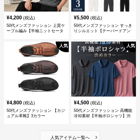
¥
4,200
¥
5,500
(税込)
(税込)
50代メンズファッション 上質ケ
50代メンズファッション すっき
ーブル編み【半袖ニットセータ
りシルエット【テーパードアン
ー】3カラー
クル丈チノパン】綿素材
人気
人気
¥
4,800
¥
4,500
(税込)
(税込)
50代メンズファッション 【カジ
50代メンズファッション 高機能
ュアル革靴】3カラー
冷却素材【半袖ポロシャツ】渋
めカラー
›
人気アイテム一覧へ