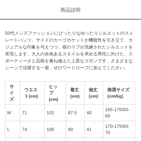
商品説明
50代メンズファッションにぴったりなゆったりシルエットのスト
レートパンツ。サイドのカーゴポケットが機能性を引き立て、カ
ジュアルな印象を与えつつ、裾のリブが洗練されたシルエットを
実現します。大人の余裕あるスタイルを求める男性に向けた、ス
ポーティーさと品格を兼ね備えた上質なズボンです。さまざまな
シーンで活躍する一着、ぜひワードローブに加えてください。
サ
ヒッ
ウエス
着丈
袖丈
推奨サイズ
イ
プ
ト(cm)
(cm)
(cm)
(cm/kg)
ズ
(cm)
165-170/50-
M
71
102
87.5
40
60
170-175/60-
L
74
106
90
41
70