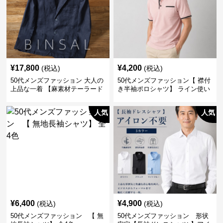
¥
17,800
¥
4,200
(税込)
(税込)
50代メンズファッション 大人の
50代メンズファッション【 襟付
上品な一着 【麻素材テーラード
き半袖ポロシャツ】 ライン使い
ジャケット】
がおしゃれな一枚
人気
人気
¥
6,400
¥
4,900
(税込)
(税込)
50代メンズファッション 【 無
50代メンズファッション 形状