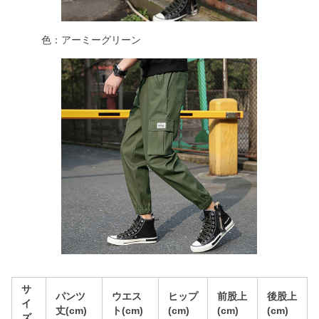
色：アーミーグリーン
サ
パンツ
ウエス
ヒップ
前股上
後股上
イ
丈(cm)
ト(cm)
(cm)
(cm)
(cm)
ズ