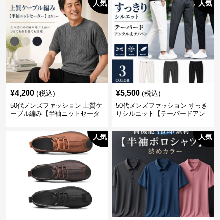
人気
人気
¥
4,200
¥
5,500
(税込)
(税込)
50代メンズファッション 上質ケ
50代メンズファッション すっき
ーブル編み【半袖ニットセータ
りシルエット【テーパードアン
ー】3カラー
クル丈チノパン】綿素材
人気
人気