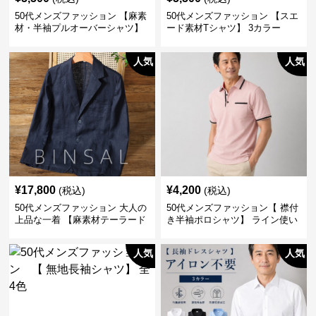
50代メンズファッション 【麻素
50代メンズファッション 【スエ
材・半袖プルオーバーシャツ】
ード素材Tシャツ】 3カラー
襟なし・襟ありの2タイプ
人気
人気
¥
17,800
¥
4,200
(税込)
(税込)
50代メンズファッション 大人の
50代メンズファッション【 襟付
上品な一着 【麻素材テーラード
き半袖ポロシャツ】 ライン使い
ジャケット】
がおしゃれな一枚
人気
人気