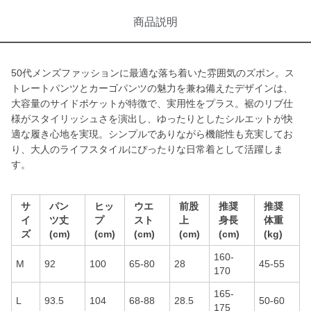
商品説明
50代メンズファッションに最適な落ち着いた雰囲気のズボン。ス
トレートパンツとカーゴパンツの魅力を兼ね備えたデザインは、
大容量のサイドポケットが特徴で、実用性をプラス。裾のリブ仕
様がスタイリッシュさを演出し、ゆったりとしたシルエットが快
適な履き心地を実現。シンプルでありながら機能性も充実してお
り、大人のライフスタイルにぴったりな日常着として活躍しま
す。
サ
パン
ヒッ
ウエ
前股
推奨
推奨
イ
ツ丈
プ
スト
上
身長
体重
ズ
(cm)
(cm)
(cm)
(cm)
(cm)
(kg)
160-
M
92
100
65-80
28
45-55
170
165-
L
93.5
104
68-88
28.5
50-60
175