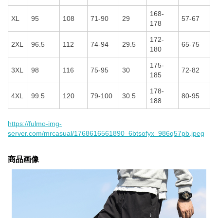
168-
XL
95
108
71-90
29
57-67
178
172-
2XL
96.5
112
74-94
29.5
65-75
180
175-
3XL
98
116
75-95
30
72-82
185
178-
4XL
99.5
120
79-100
30.5
80-95
188
https://fulmo-img-
server.com/mrcasual/1768616561890_6btsofyx_986q57pb.jpeg
商品画像