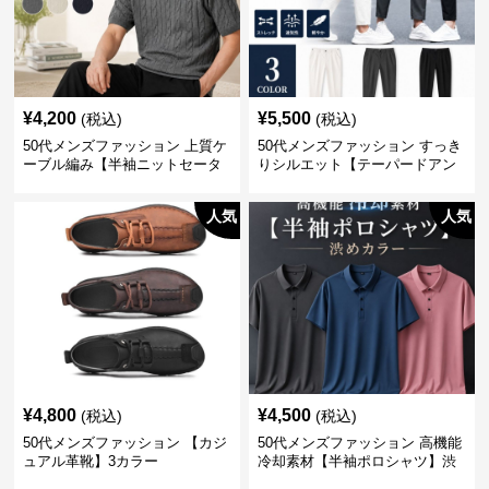
¥
4,200
¥
5,500
(税込)
(税込)
50代メンズファッション 上質ケ
50代メンズファッション すっき
ーブル編み【半袖ニットセータ
りシルエット【テーパードアン
ー】3カラー
クル丈チノパン】綿素材
人気
人気
¥
4,800
¥
4,500
(税込)
(税込)
50代メンズファッション 【カジ
50代メンズファッション 高機能
ュアル革靴】3カラー
冷却素材【半袖ポロシャツ】渋
めカラー