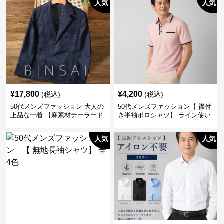
人気
人気
¥
17,800
¥
4,200
(税込)
(税込)
50代メンズファッション 大人の
50代メンズファッション【 襟付
上品な一着 【麻素材テーラード
き半袖ポロシャツ】 ライン使い
ジャケット】
がおしゃれな一枚
人気
人気