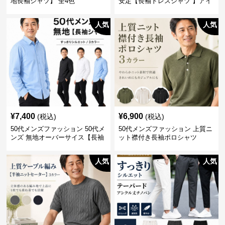
地長袖シャツ】 全4色
安定【長袖ドレスシャツ 】アイ
ロン不要
人気
人気
¥
7,400
¥
6,900
(税込)
(税込)
50代メンズファッション 50代メ
50代メンズファッション 上質ニ
ンズ 無地オーバーサイス【長袖
ット襟付き長袖ポロシャツ
シャツ】 全3色
人気
人気