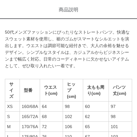
商品説明
50代メンズファッションにぴったりなストレートパンツ。快適な
スウェット素材を使用し、裾のゴムがスマートなシルエットを演
出します。ウエストは調節可能な紐付きで、大人の余裕を魅せる
デザイン。シンプルなスタイルは、カジュアルからビジネスシー
ンまで幅広く対応。日常のコーディネートに欠かせないアイテム
として、ぜひ取り入れたい一着です。
サ
ヒッ
ウエス
太もも周
パンツ
イ
型番
プ
ト(cm)
り(cm)
丈(cm)
ズ
(cm)
XS
160/68A
64
98
60
97
S
165/72A
68
102
62
98
M
170/76A
72
106
65
101
L
175/80A
76
110
67
103