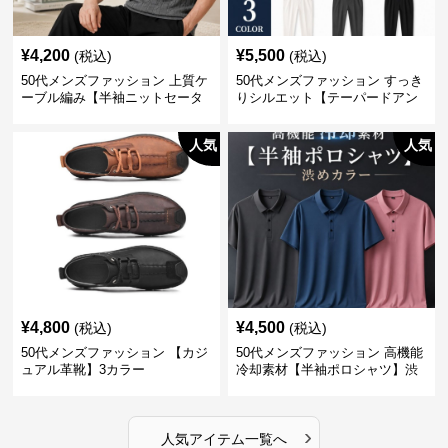
¥
4,200
¥
5,500
(税込)
(税込)
50代メンズファッション 上質ケ
50代メンズファッション すっき
ーブル編み【半袖ニットセータ
りシルエット【テーパードアン
ー】3カラー
クル丈チノパン】綿素材
人気
人気
¥
4,800
¥
4,500
(税込)
(税込)
50代メンズファッション 【カジ
50代メンズファッション 高機能
ュアル革靴】3カラー
冷却素材【半袖ポロシャツ】渋
めカラー
›
人気アイテム一覧へ