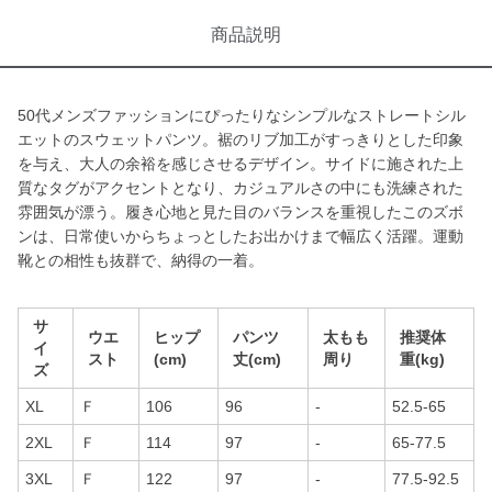
商品説明
50代メンズファッションにぴったりなシンプルなストレートシル
エットのスウェットパンツ。裾のリブ加工がすっきりとした印象
を与え、大人の余裕を感じさせるデザイン。サイドに施された上
質なタグがアクセントとなり、カジュアルさの中にも洗練された
雰囲気が漂う。履き心地と見た目のバランスを重視したこのズボ
ンは、日常使いからちょっとしたお出かけまで幅広く活躍。運動
靴との相性も抜群で、納得の一着。
サ
ウエ
ヒップ
パンツ
太もも
推奨体
イ
スト
(cm)
丈(cm)
周り
重(kg)
ズ
XL
Ｆ
106
96
-
52.5-65
2XL
Ｆ
114
97
-
65-77.5
3XL
Ｆ
122
97
-
77.5-92.5