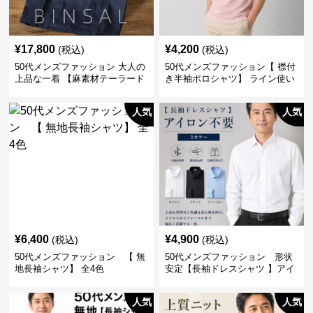
¥
17,800
¥
4,200
(税込)
(税込)
50代メンズファッション 大人の
50代メンズファッション【 襟付
上品な一着 【麻素材テーラード
き半袖ポロシャツ】 ライン使い
ジャケット】
がおしゃれな一枚
人気
人気
¥
6,400
¥
4,900
(税込)
(税込)
50代メンズファッション 【 無
50代メンズファッション 形状
地長袖シャツ】 全4色
安定【長袖ドレスシャツ 】アイ
ロン不要
人気
人気