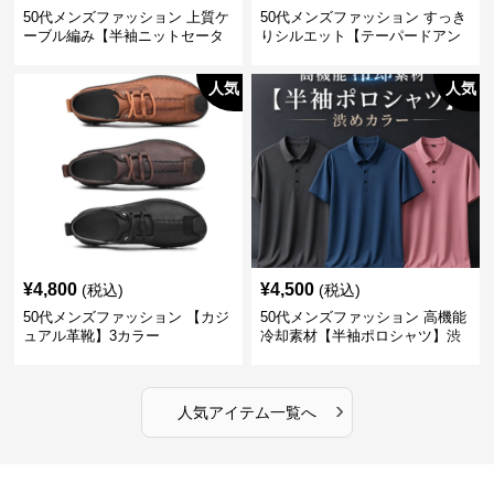
50代メンズファッション 上質ケ
50代メンズファッション すっき
ーブル編み【半袖ニットセータ
りシルエット【テーパードアン
ー】3カラー
クル丈チノパン】綿素材
人気
人気
¥
4,800
¥
4,500
(税込)
(税込)
50代メンズファッション 【カジ
50代メンズファッション 高機能
ュアル革靴】3カラー
冷却素材【半袖ポロシャツ】渋
めカラー
›
人気アイテム一覧へ