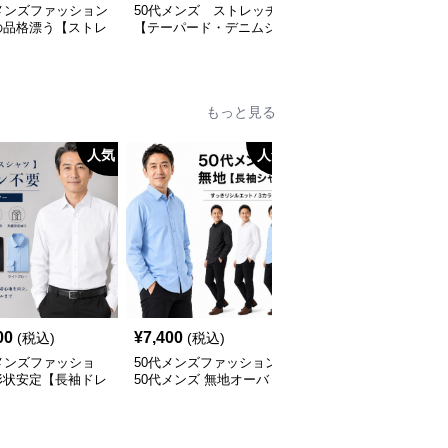
メンズファッション
50代メンズ ストレッチ
50代メンズファッション
の品格漂う【ストレ
【テーパード・デニムジ
リラックス【ワイドハー
シルエット・チノパ
ーンズ】
フパンツ】大き目サイズ
対応
もっと見る
人気
人気
人
00
¥
7,400
¥
6,900
(税込)
(税込)
(税込)
メンズファッショ
50代メンズファッション
50代メンズファッション
形状安定【長袖ドレ
50代メンズ 無地オーバ
上質ニット襟付き長袖ポ
ャツ 】アイロン不
ーサイス【長袖シャツ】
ロシャツ
全3色