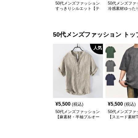
50代メンズファッション
50代メンズファ
すっきりシルエット【テ
冷感素材ゆった
ーパードアンクル丈チノ
パンツ/2セット
パン】綿素材
の2枚セット）
50代メンズファッション
トッ
人気
¥
5,500
¥
5,500
(税込)
(税込)
50代メンズファッション
50代メンズファ
【麻素材・半袖プルオー
【スエード素材
バーシャツ】襟なし・襟
ツ】 3カラー
ありの2タイプ