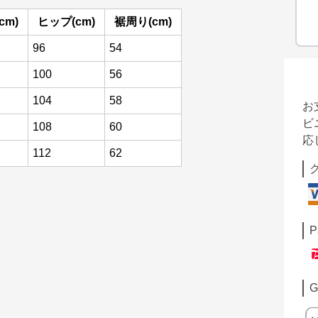
cm)
ヒップ(cm)
裾周り(cm)
96
54
100
56
104
58
お
ビ
108
60
応
112
62
P
G