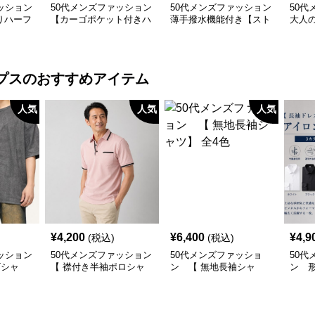
ッション
50代メンズファッション
50代メンズファッション
50代
りハーフ
【カーゴポケット付きハ
薄手撥水機能付き【スト
大人
（白＋黒
ーフパンツ】
レッチ・スラックス】3
ート
カラー
ン】
プス
のおすすめアイテム
人気
人気
人気
¥
4,200
¥
6,400
¥
4,9
(税込)
(税込)
ッション
50代メンズファッション
50代メンズファッショ
50代
Tシャ
【 襟付き半袖ポロシャ
ン 【 無地長袖シャ
ン 
ツ】 ライン使いがおし
ツ】 全4色
スシ
ゃれな一枚
要