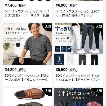
¥
7,400
¥
6,900
(税込)
(税込)
50代メンズファッション 50代メ
50代メンズファッション 上質ニ
ンズ 無地オーバーサイス【長袖
ット襟付き長袖ポロシャツ
シャツ】 全3色
人気
人気
¥
4,200
¥
5,500
(税込)
(税込)
50代メンズファッション 上質ケ
50代メンズファッション すっき
ーブル編み【半袖ニットセータ
りシルエット【テーパードアン
ー】3カラー
クル丈チノパン】綿素材
人気
人気