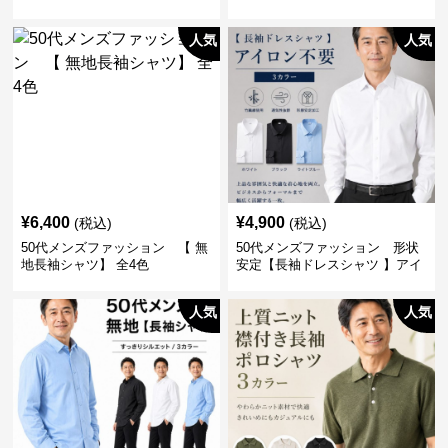
ジャケット】
がおしゃれな一枚
人気
人気
¥
6,400
¥
4,900
(税込)
(税込)
50代メンズファッション 【 無
50代メンズファッション 形状
地長袖シャツ】 全4色
安定【長袖ドレスシャツ 】アイ
ロン不要
人気
人気