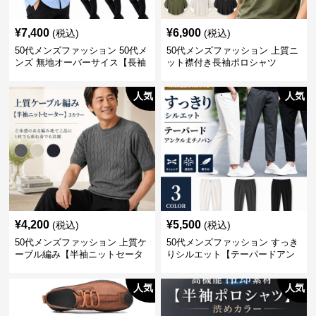
¥
7,400
¥
6,900
(税込)
(税込)
50代メンズファッション 50代メ
50代メンズファッション 上質ニ
ンズ 無地オーバーサイス【長袖
ット襟付き長袖ポロシャツ
シャツ】 全3色
人気
人気
¥
4,200
¥
5,500
(税込)
(税込)
50代メンズファッション 上質ケ
50代メンズファッション すっき
ーブル編み【半袖ニットセータ
りシルエット【テーパードアン
ー】3カラー
クル丈チノパン】綿素材
人気
人気