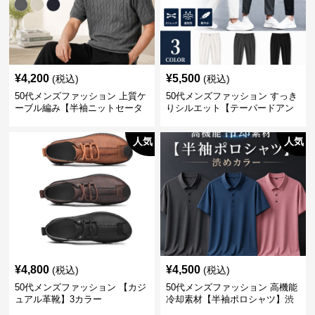
¥
4,200
¥
5,500
(税込)
(税込)
50代メンズファッション 上質ケ
50代メンズファッション すっき
ーブル編み【半袖ニットセータ
りシルエット【テーパードアン
ー】3カラー
クル丈チノパン】綿素材
人気
人気
¥
4,800
¥
4,500
(税込)
(税込)
50代メンズファッション 【カジ
50代メンズファッション 高機能
ュアル革靴】3カラー
冷却素材【半袖ポロシャツ】渋
めカラー