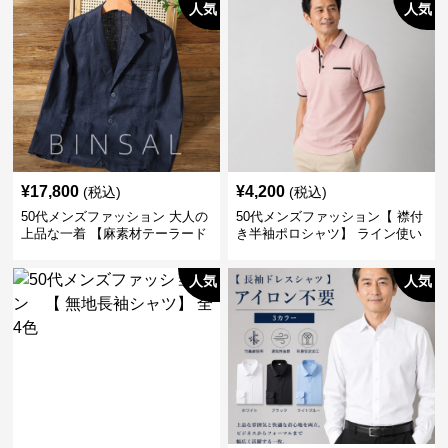
人気
人気
¥
17,800
¥
4,200
(税込)
(税込)
50代メンズファッション 大人の
50代メンズファッション【 襟付
上品な一着 【麻素材テーラード
き半袖ポロシャツ】 ライン使い
ジャケット】
がおしゃれな一枚
人気
人気