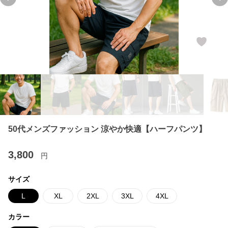
Previous slide
Ne
50代メンズファッション 涼やか快適【ハーフパンツ】
3,800
円
サイズ
L
XL
2XL
3XL
4XL
カラー