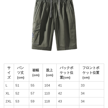
サ
パン
バックポ
フロントポ
裾幅
股上
イ
ツ丈
ケット位
ケット位置
(cm)
(cm)
ズ
(cm)
置(cm)
(cm)
L
51
55
104
41
33
XL
52
57
110
42
34
2XL
53
59
118
43
34