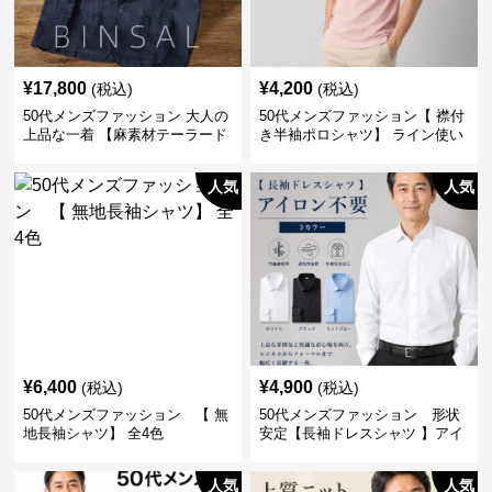
¥
17,800
¥
4,200
(税込)
(税込)
50代メンズファッション 大人の
50代メンズファッション【 襟付
上品な一着 【麻素材テーラード
き半袖ポロシャツ】 ライン使い
ジャケット】
がおしゃれな一枚
人気
人気
¥
6,400
¥
4,900
(税込)
(税込)
50代メンズファッション 【 無
50代メンズファッション 形状
地長袖シャツ】 全4色
安定【長袖ドレスシャツ 】アイ
ロン不要
人気
人気