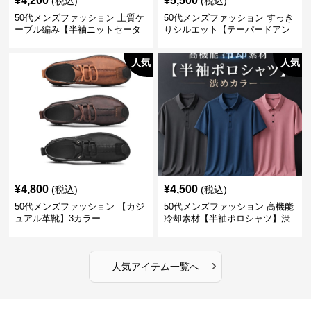
¥
4,200
¥
5,500
(税込)
(税込)
50代メンズファッション 上質ケ
50代メンズファッション すっき
ーブル編み【半袖ニットセータ
りシルエット【テーパードアン
ー】3カラー
クル丈チノパン】綿素材
人気
人気
¥
4,800
¥
4,500
(税込)
(税込)
50代メンズファッション 【カジ
50代メンズファッション 高機能
ュアル革靴】3カラー
冷却素材【半袖ポロシャツ】渋
めカラー
›
人気アイテム一覧へ