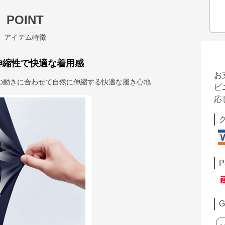
POINT
アイテム特徴
伸縮性で快適な着用感
お
の動きに合わせて自然に伸縮する快適な履き心地
ビ
応
P
G