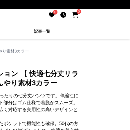
0
0
記事一覧
やり素材3カラー
ション 【 快適七分丈リラ
んやり素材3カラー
ぴったりの七分丈パンツです。伸縮性に
ト部分はゴム仕様で着脱がスムーズ。
広く対応する実用性の高いデザインと
たポケットで機能性も確保。50代の方