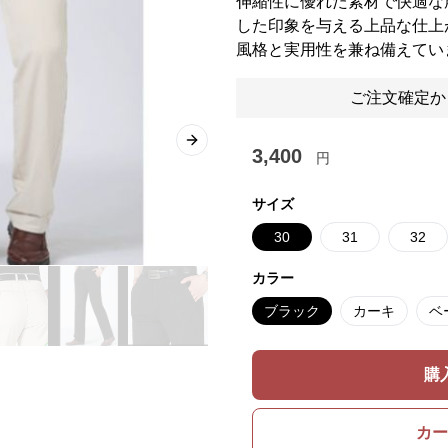
伸縮性に優れた素材で快適な
した印象を与える上品な仕上
風格と実用性を兼ね備えてい
ご注文確定か
Next slide
3,400
円
サイズ
30
31
32
カラー
ブラック
カーキ
ベ
購
カー