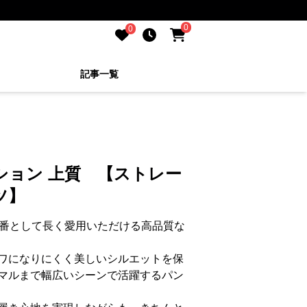
0
0
記事一覧
】
ション 上質 【ストレー
ツ】
定番として長く愛用いただける高品質な
ワになりにくく美しいシルエットを保
マルまで幅広いシーンで活躍するパン