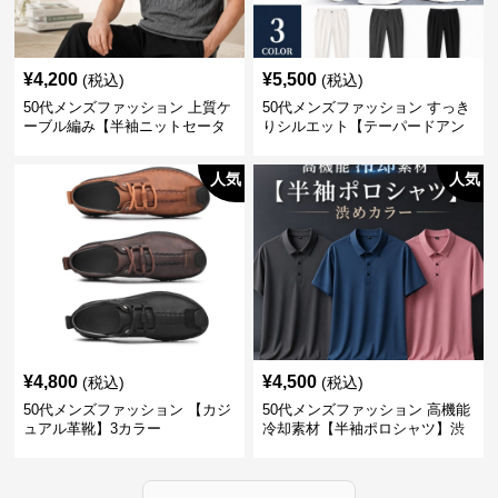
¥
4,200
¥
5,500
(税込)
(税込)
50代メンズファッション 上質ケ
50代メンズファッション すっき
ーブル編み【半袖ニットセータ
りシルエット【テーパードアン
ー】3カラー
クル丈チノパン】綿素材
人気
人気
¥
4,800
¥
4,500
(税込)
(税込)
50代メンズファッション 【カジ
50代メンズファッション 高機能
ュアル革靴】3カラー
冷却素材【半袖ポロシャツ】渋
めカラー