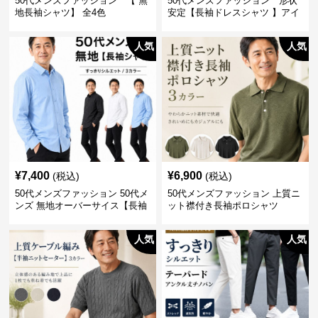
50代メンズファッション 【 無
50代メンズファッション 形状
地長袖シャツ】 全4色
安定【長袖ドレスシャツ 】アイ
ロン不要
人気
人気
¥
7,400
¥
6,900
(税込)
(税込)
50代メンズファッション 50代メ
50代メンズファッション 上質ニ
ンズ 無地オーバーサイス【長袖
ット襟付き長袖ポロシャツ
シャツ】 全3色
人気
人気