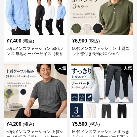
¥
7,400
¥
6,900
(税込)
(税込)
50代メンズファッション 50代メ
50代メンズファッション 上質ニ
ンズ 無地オーバーサイス【長袖
ット襟付き長袖ポロシャツ
シャツ】 全3色
人気
人気
¥
4,200
¥
5,500
(税込)
(税込)
50代メンズファッション 上質ケ
50代メンズファッション すっき
ーブル編み【半袖ニットセータ
りシルエット【テーパードアン