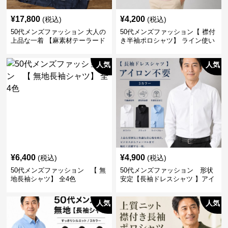
¥
17,800
¥
4,200
(税込)
(税込)
50代メンズファッション 大人の
50代メンズファッション【 襟付
上品な一着 【麻素材テーラード
き半袖ポロシャツ】 ライン使い
ジャケット】
がおしゃれな一枚
人気
人気
¥
6,400
¥
4,900
(税込)
(税込)
50代メンズファッション 【 無
50代メンズファッション 形状
地長袖シャツ】 全4色
安定【長袖ドレスシャツ 】アイ
ロン不要
人気
人気