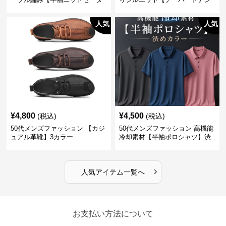
ー】3カラー
クル丈チノパン】綿素材
人気
人気
¥
4,800
¥
4,500
(税込)
(税込)
50代メンズファッション 【カジ
50代メンズファッション 高機能
ュアル革靴】3カラー
冷却素材【半袖ポロシャツ】渋
めカラー
›
人気アイテム一覧へ
お支払い方法について