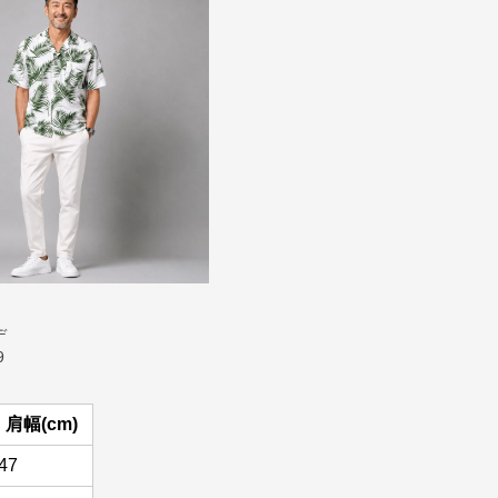
ーデ
9
肩幅(cm)
47