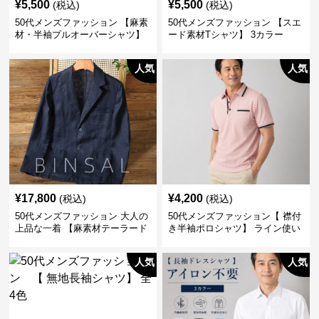
¥
5,500
¥
5,500
(税込)
(税込)
50代メンズファッション 【麻素
50代メンズファッション 【スエ
材・半袖プルオーバーシャツ】
ード素材Tシャツ】 3カラー
襟なし・襟ありの2タイプ
人気
人気
¥
17,800
¥
4,200
(税込)
(税込)
50代メンズファッション 大人の
50代メンズファッション【 襟付
上品な一着 【麻素材テーラード
き半袖ポロシャツ】 ライン使い
ジャケット】
がおしゃれな一枚
人気
人気