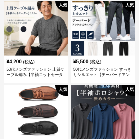
人気
人気
¥
4,200
¥
5,500
(税込)
(税込)
50代メンズファッション 上質ケ
50代メンズファッション すっき
ーブル編み【半袖ニットセータ
りシルエット【テーパードアン
ー】3カラー
クル丈チノパン】綿素材
人気
人気