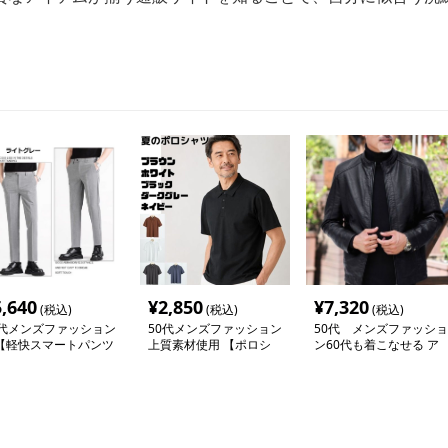
5,640
¥
2,850
¥
7,320
(税込)
(税込)
(税込)
0代メンズファッション
50代メンズファッション
50代 メンズファッショ
軽快スマートパンツ
上質素材使用 【ポロシ
ン60代も着こなせる ア
通サイズ】 グレー/
ャツ】 5カラー 上質で
ウター 大人の品格【シ
ラック
差がつく、大人のポロ
ンプル革調ジャケット】
革ジャン・ブラック/ブ
ラウン 在庫少