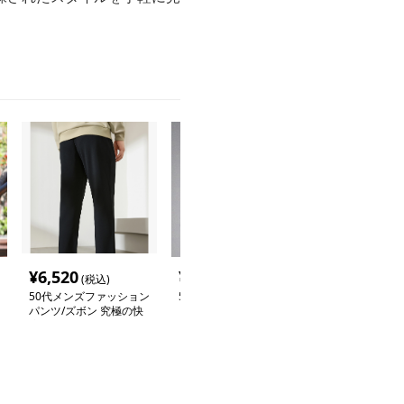
¥
6,520
¥
4,840
¥
7,500
(税込)
(税込)
(税込
50代メンズファッション
50代メンズファッション
50代メンズフ
パンツ/ズボン 究極の快
トップス シンプル上品
パンツ/ズボン
適ドレススラックス
クルーネックセーター
ススラックス【
質パンツ】