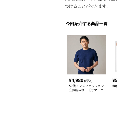
つけることができます。
今回紹介する商品一覧
¥
4,980
¥
(税込)
50代メンズファッション
5
立体編み柄 【サマーニ
【
ット】
普
ブ