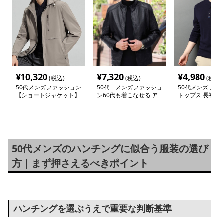
¥
10,320
¥
7,320
¥
4,980
(税込)
(税込)
(税込
50代メンズファッション
50代 メンズファッショ
50代メンズフ
【ショートジャケット】
ン60代も着こなせる ア
トップス 長袖
ウター 大人の品格【シ
ーネックシャツ
ンプル革調ジャケット】
ソー】6カラー
革ジャン・ブラック/ブ
ラウン 在庫少
50代メンズのハンチングに似合う服装の選び
方｜まず押さえるべきポイント
ハンチングを選ぶうえで重要な判断基準