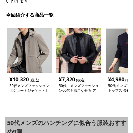
く下げます。
今回紹介する商品一覧
¥
10,320
¥
7,320
¥
4,980
(税込)
(税込)
(税込
50代メンズファッション
50代 メンズファッショ
50代メンズフ
【ショートジャケット】
ン60代も着こなせる ア
トップス 長袖
ウター 大人の品格【シ
ーネックシャツ
ンプル革調ジャケット】
ソー】6カラー
革ジャン・ブラック/ブ
ラウン 在庫少
50代メンズのハンチングに似合う服装おすす
め9選