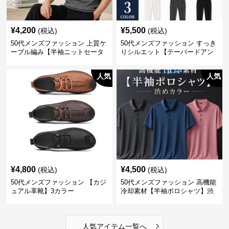
¥
4,200
¥
5,500
(税込)
(税込)
50代メンズファッション 上質ケ
50代メンズファッション すっき
ーブル編み【半袖ニットセータ
りシルエット【テーパードアン
ー】3カラー
クル丈チノパン】綿素材
人気
人気
¥
4,800
¥
4,500
(税込)
(税込)
50代メンズファッション 【カジ
50代メンズファッション 高機能
ュアル革靴】3カラー
冷却素材【半袖ポロシャツ】渋
めカラー
›
人気アイテム一覧へ