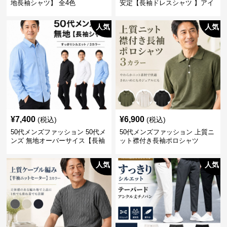
地長袖シャツ】 全4色
安定【長袖ドレスシャツ 】アイ
ロン不要
人気
人気
¥
7,400
¥
6,900
(税込)
(税込)
50代メンズファッション 50代メ
50代メンズファッション 上質ニ
ンズ 無地オーバーサイス【長袖
ット襟付き長袖ポロシャツ
シャツ】 全3色
人気
人気