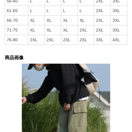
56-60
L
L
L
L
2XL
3XL
61-65
L
L
L
L
2XL
3XL
66-70
XL
XL
XL
XL
2XL
3XL
71-75
XL
XL
XL
2XL
2XL
3XL
76-80
2XL
2XL
2XL
2XL
3XL
4XL
商品画像