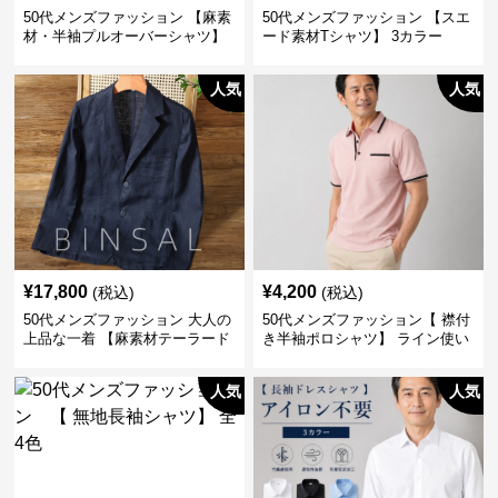
50代メンズファッション 【麻素
50代メンズファッション 【スエ
材・半袖プルオーバーシャツ】
ード素材Tシャツ】 3カラー
襟なし・襟ありの2タイプ
人気
人気
¥
17,800
¥
4,200
(税込)
(税込)
50代メンズファッション 大人の
50代メンズファッション【 襟付
上品な一着 【麻素材テーラード
き半袖ポロシャツ】 ライン使い
ジャケット】
がおしゃれな一枚
人気
人気