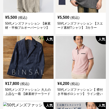
¥
5,500
¥
5,500
(税込)
(税込)
50代メンズファッション 【麻素
50代メンズファッション 【スエ
材・半袖プルオーバーシャツ】
ード素材Tシャツ】 3カラー
襟なし・襟ありの2タイプ
人気
人気
¥
17,800
¥
4,200
(税込)
(税込)
50代メンズファッション 大人の
50代メンズファッション【 襟付
上品な一着 【麻素材テーラード
き半袖ポロシャツ】 ライン使い
ジャケット】
がおしゃれな一枚
人気
人気