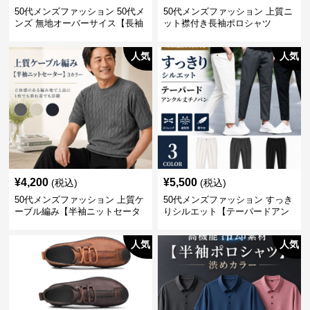
50代メンズファッション 50代メ
50代メンズファッション 上質ニ
ンズ 無地オーバーサイス【長袖
ット襟付き長袖ポロシャツ
シャツ】 全3色
人気
人気
¥
4,200
¥
5,500
(税込)
(税込)
50代メンズファッション 上質ケ
50代メンズファッション すっき
ーブル編み【半袖ニットセータ
りシルエット【テーパードアン
ー】3カラー
クル丈チノパン】綿素材
人気
人気