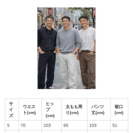
サ
ヒッ
ウエス
太もも周
パンツ
裾口
イ
プ
ト(cm)
り(cm)
丈(cm)
(cm)
ズ
(cm)
S
70
103
65
103
51